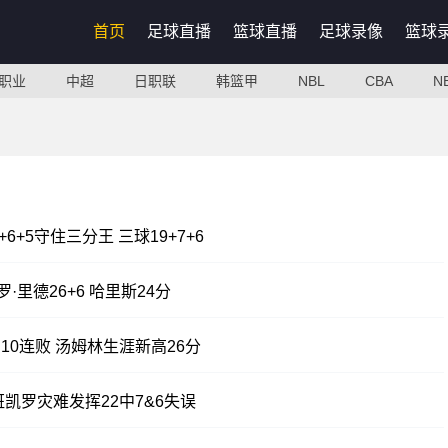
首页
足球直播
篮球直播
足球录像
篮球
职业
中超
日职联
韩篮甲
NBL
CBA
N
6+5守住三分王 三球19+7+6
·里德26+6 哈里斯24分
才10连败 汤姆林生涯新高26分
班凯罗灾难发挥22中7&6失误