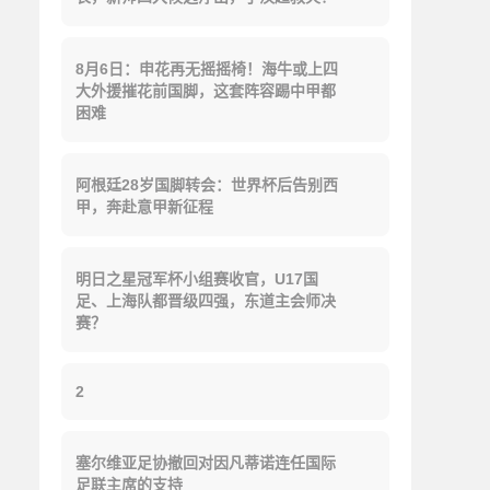
8月6日：申花再无摇摇椅！海牛或上四
大外援摧花前国脚，这套阵容踢中甲都
困难
阿根廷28岁国脚转会：世界杯后告别西
甲，奔赴意甲新征程
明日之星冠军杯小组赛收官，U17国
足、上海队都晋级四强，东道主会师决
赛？
2
塞尔维亚足协撤回对因凡蒂诺连任国际
足联主席的支持