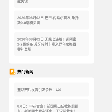
兹失误
2026年08月02日 巴甲-内马尔首发 桑托
斯0-0瑞模贝雷
2026年08月02日 无缘七连胜！迈阿密
2-2哥伦布 苏牙传射卡塞米罗乌龙梅西
替补登场
热门新闻
董路赛后发言引发争议：从0
8.6日：申花官宣！前国脚出任教练组组
长，新帅四大候选浮出，于汉超救火？