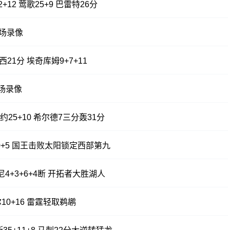
+12 莺歌25+9 巴雷特26分
全场录像
21分 埃奇库姆9+7+11
全场录像
约25+10 希尔德7三分轰31分
伦20+5 国王击败太阳锁定西部第九
朗尼4+3+6+4断 开拓者大胜湖人
厄尔10+16 雷霆轻取鹈鹕