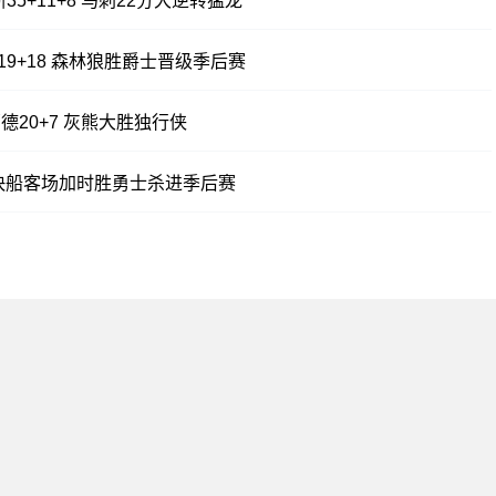
恩斯35+11+8 马刺22分大逆转猛龙
贝尔19+18 森林狼胜爵士晋级季后赛
加福德20+7 灰熊大胜独行侠
8失误 快船客场加时胜勇士杀进季后赛