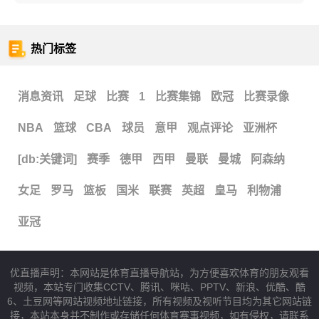
热门标签
消息资讯
足球
比赛
1
比赛集锦
欧冠
比赛录像
NBA
篮球
CBA
球员
意甲
观点评论
亚洲杯
[db:关键词]
赛季
德甲
西甲
曼联
曼城
阿森纳
女足
罗马
篮板
国米
联赛
英超
皇马
利物浦
亚冠
优直播声明：本网站是体育直播导航站，为方便喜欢体育的朋友观看
视频，本站专门收集CCTV、腾讯、咪咕、PPTV、新浪、优酷、酷
6、土豆网等网站视频地址链接，所有视频及视听节目均为其它网站链
接，本站本身并不制作或存储任何体育赛事视频，如有侵权，请联系