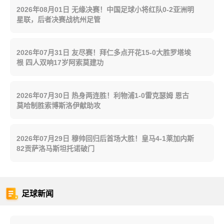
2026年08月01日 无缘决赛！中国足球小将红队0-2亚洲明
星联，后者决赛战杭州足管
2026年07月31日 友尽赛！拜仁多点开花15-0大胜罗塔埃
根 四人双响17岁阿索莫建功
2026年07月30日 热身两连胜！利物浦1-0雷克瑟姆 恩古
莫哈制胜索博斯洛伊献助攻
2026年07月29日 穆帅回归后首场大胜！皇马4-1莱加内斯
82贡萨洛马斯坦托诺破门
足球新闻