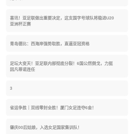
喜讯！亚足联做出重要决定，这支国字号球队将稳进U20
亚洲杯正赛
青岛德比：西海岸强势取胜，直逼亚冠资格
足坛大变天！亚足联内部彻底分裂！6国公然倒戈，力挺
因凡蒂诺连任
3
省运争胜｜双线零封全胜！厦门女足连夺6金！
肇庆00后姑娘，入选女足国家集训队！