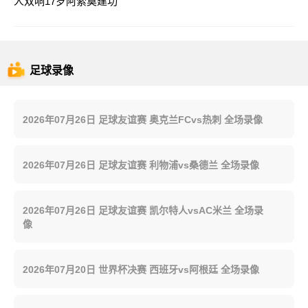
人双响17岁阿索莫建功
足球录像
2026年07月26日 足球友谊赛 奥克兰FCvs热刺 全场录像
2026年07月26日 足球友谊赛 利物浦vs桑德兰 全场录像
2026年07月26日 足球友谊赛 凯尔特人vsAC米兰 全场录
像
2026年07月20日 世界杯决赛 西班牙vs阿根廷 全场录像