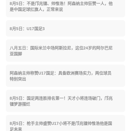
8月5日：不是邝兆镭、帅惟浩！阿森纳主帅狂赞一人，他
是中国足球扛旗人，正常来说
8月5日：U17国足3
八月五日：国际米兰中场阿斯拉尼，这位24岁的阿尔巴尼
亚国脚
阿森纳主帅称赞U17国足：具备欧洲赛场实力，两位球员
特别突出
8月5日：国足两连胜排名第一！天才小将连场破门，邝兆
镭梦游摆烂
8月5日：枪手主帅盛赞U17小将不是邝兆镭帅惟浩他是国
足未来