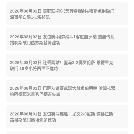
2026年08月02日 美职联-孙兴慜转身爆射&穆勒点射破门
温哥华白浪1-1洛杉矶
2026年08月02日 友谊赛-阿森纳4-1客胜赫罗纳 道曼传射
措利斯破门热苏斯替补建功
2026年08月02日 连丢两球！皇马2-2佛罗伦萨 恩德里克
破门 18岁小将西里亚建功
2026年08月01日 巴萨友谊赛点球大战负伯明翰 哈姆扎双
响阿德耶米首秀巴德吉失点
2026年08月01日 友谊赛两连胜！尤文2-0尼斯 道格拉斯·
路易斯破门奥博沃多建功