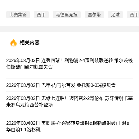
比赛集锦
西甲
马德里竞技
塞尔塔
足球
西甲
相关内容
2026年08月03日 连丢四球！利物浦2-4遭利兹联逆转 维尔茨钱
伯斯破门凯尔凯兹失误
2026年08月02日 巴甲-内马尔首发 桑托斯0-0瑞模贝雷
2026年08月02日 无缘七连胜！迈阿密2-2哥伦布 苏牙传射卡塞
米罗乌龙梅西替补登场
2026年08月02日 美职联-孙兴慜转身爆射&穆勒点射破门 温哥
华白浪1-1洛杉矶