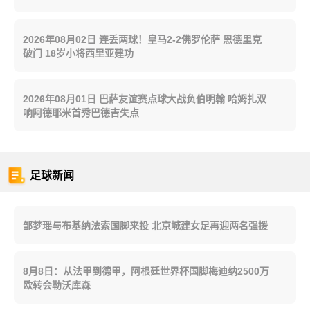
2026年08月02日 连丢两球！皇马2-2佛罗伦萨 恩德里克
破门 18岁小将西里亚建功
2026年08月01日 巴萨友谊赛点球大战负伯明翰 哈姆扎双
响阿德耶米首秀巴德吉失点
足球新闻
邹梦瑶与布基纳法索国脚来投 北京城建女足再迎两名强援
8月8日：从法甲到德甲，阿根廷世界杯国脚梅迪纳2500万
欧转会勒沃库森