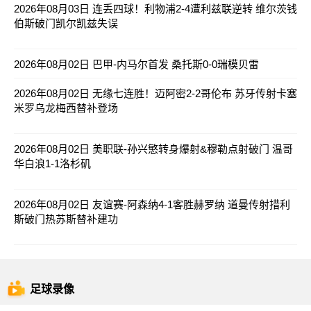
2026年08月03日 连丢四球！利物浦2-4遭利兹联逆转 维尔茨钱
伯斯破门凯尔凯兹失误
2026年08月02日 巴甲-内马尔首发 桑托斯0-0瑞模贝雷
2026年08月02日 无缘七连胜！迈阿密2-2哥伦布 苏牙传射卡塞
米罗乌龙梅西替补登场
2026年08月02日 美职联-孙兴慜转身爆射&穆勒点射破门 温哥
华白浪1-1洛杉矶
2026年08月02日 友谊赛-阿森纳4-1客胜赫罗纳 道曼传射措利
斯破门热苏斯替补建功
足球录像