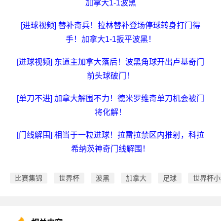
加拿大1-1波黑
[进球视频] 替补奇兵！拉林替补登场停球转身打门得
手！加拿大1-1扳平波黑！
[进球视频] 东道主加拿大落后！波黑角球开出卢基奇门
前头球破门！
[单刀不进] 加拿大解围不力！德米罗维奇单刀机会被门
将化解！
[门线解围] 相当于一粒进球！拉雷拉禁区内推射，科拉
希纳茨神奇门线解围！
比赛集锦
世界杯
波黑
加拿大
足球
世界杯小