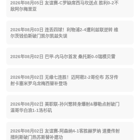
2026年08月05日 友谊赛-C罗缺席西马坎送点 胜利0-2不
敌阿尔梅里亚
2026年08月03日 连丢四球！利物浦2-4遭利兹联逆转 维
尔茨钱伯斯破门凯尔凯兹失误
2026年08月02日 巴甲-内马尔首发 桑托斯0-0瑞模贝雷
2026年08月02日 无缘七连胜！迈阿密2-2哥伦布 苏牙传
射卡塞米罗乌龙梅西替补登场
2026年08月02日 美职联-孙兴慜转身爆射&穆勒点射破门
温哥华白浪1-1洛杉矶
2026年08月02日 友谊赛-阿森纳4-1客胜赫罗纳 道曼传射
措利斯破门热苏斯替补建功