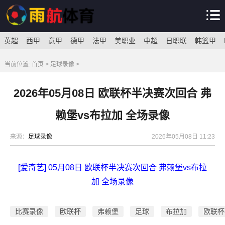
英超
西甲
意甲
德甲
法甲
美职业
中超
日职联
韩篮甲
当前位置:
首页
>
足球录像
>
2026年05月08日 欧联杯半决赛次回合 弗
赖堡vs布拉加 全场录像
来源：
足球录像
2026年05月08日 11:23
[爱奇艺] 05月08日 欧联杯半决赛次回合 弗赖堡vs布拉
加 全场录像
比赛录像
欧联杯
弗赖堡
足球
布拉加
欧联杯