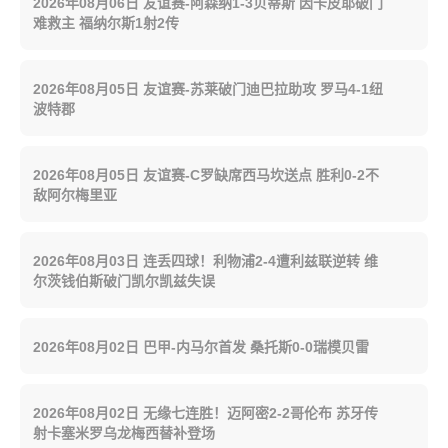
2026年08月06日 友谊赛-阿森纳1-3贝蒂斯 因卡皮耶破门
难救主 福纳尔斯1射2传
2026年08月05日 友谊赛-苏莱破门迪巴拉助攻 罗马4-1纽
波特郡
2026年08月05日 友谊赛-C罗缺席西马坎送点 胜利0-2不
敌阿尔梅里亚
2026年08月03日 连丢四球！利物浦2-4遭利兹联逆转 维
尔茨钱伯斯破门凯尔凯兹失误
2026年08月02日 巴甲-内马尔首发 桑托斯0-0瑞模贝雷
2026年08月02日 无缘七连胜！迈阿密2-2哥伦布 苏牙传
射卡塞米罗乌龙梅西替补登场