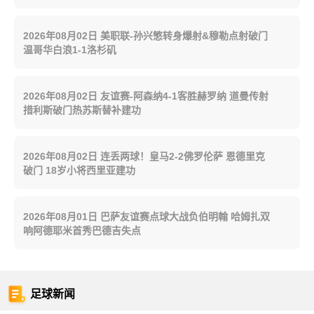
2026年08月02日 美职联-孙兴慜转身爆射&穆勒点射破门
温哥华白浪1-1洛杉矶
2026年08月02日 友谊赛-阿森纳4-1客胜赫罗纳 道曼传射
措利斯破门热苏斯替补建功
2026年08月02日 连丢两球！皇马2-2佛罗伦萨 恩德里克
破门 18岁小将西里亚建功
2026年08月01日 巴萨友谊赛点球大战负伯明翰 哈姆扎双
响阿德耶米首秀巴德吉失点
足球新闻