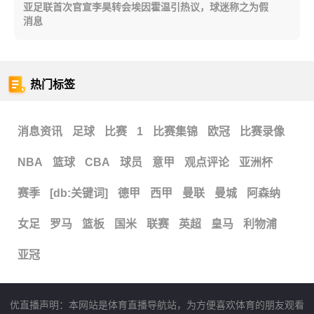
亚足联首次官宣李昊转会埃因霍温引热议，球迷称之为假
消息
热门标签
消息资讯
足球
比赛
1
比赛集锦
欧冠
比赛录像
NBA
篮球
CBA
球员
意甲
观点评论
亚洲杯
赛季
[db:关键词]
德甲
西甲
曼联
曼城
阿森纳
女足
罗马
篮板
国米
联赛
英超
皇马
利物浦
亚冠
优直播声明：本网站是体育直播导航站，为方便喜欢体育的朋友观看