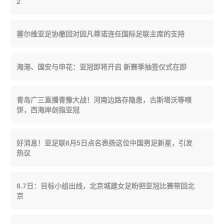
2
塞尔维亚足协撤回对因凡蒂诺连任国际足联主席的支持
海港、国安与申花：亚冠即将开启 新赛季抽签仪式在即
青岛广三直播青豫大战！河南边路存隐患，古斯塔沃等喂
饼，西海岸剑指亚冠
好消息！亚足联8月5日点名表扬这位中国男足新星，引发
热议
8.7日：目标小组出线，北京城建女足盼把亚冠比赛带回北
京