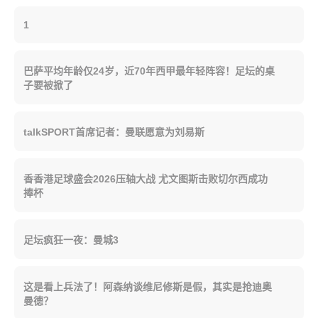
1
巴萨平均年龄仅24岁，近70年西甲最年轻阵容！足坛的桌
子要被掀了
talkSPORT首席记者：曼联愿意为刘易斯
香香港足球盛会2026压轴大战 尤文图斯击败切尔西成功
捧杯
足坛疯狂一夜：曼城3
这是看上兵法了！阿森纳谈维尼修斯是假，其实是抢迪奥
曼德？