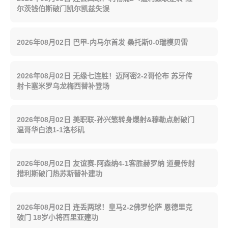
尔茨钱伯斯破门凯尔凯兹失误
2026年08月02日 巴甲-内马尔首发 桑托斯0-0瑞模贝雷
2026年08月02日 无缘七连胜！迈阿密2-2哥伦布 苏牙传
射卡塞米罗乌龙梅西替补登场
2026年08月02日 美职联-孙兴慜转身爆射&穆勒点射破门
温哥华白浪1-1洛杉矶
2026年08月02日 友谊赛-阿森纳4-1客胜赫罗纳 道曼传射
措利斯破门热苏斯替补建功
2026年08月02日 连丢两球！皇马2-2佛罗伦萨 恩德里克
破门 18岁小将西里亚建功