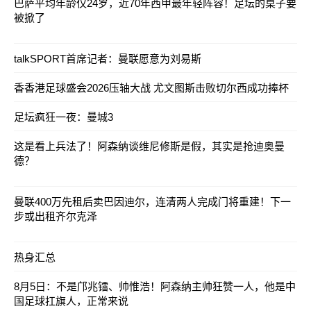
巴萨平均年龄仅24岁，近70年西甲最年轻阵容！足坛的桌子要
被掀了
talkSPORT首席记者：曼联愿意为刘易斯
香香港足球盛会2026压轴大战 尤文图斯击败切尔西成功捧杯
足坛疯狂一夜：曼城3
这是看上兵法了！阿森纳谈维尼修斯是假，其实是抢迪奥曼
德？
曼联400万先租后卖巴因迪尔，连清两人完成门将重建！下一
步或出租齐尔克泽
热身汇总
8月5日：不是邝兆镭、帅惟浩！阿森纳主帅狂赞一人，他是中
国足球扛旗人，正常来说