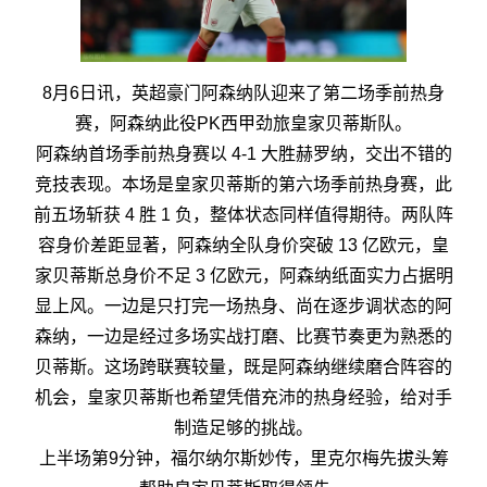
8月6日讯，英超豪门阿森纳队迎来了第二场季前热身
赛，阿森纳此役PK西甲劲旅皇家贝蒂斯队。
阿森纳首场季前热身赛以 4‑1 大胜赫罗纳，交出不错的
竞技表现。本场是皇家贝蒂斯的第六场季前热身赛，此
前五场斩获 4 胜 1 负，整体状态同样值得期待。两队阵
容身价差距显著，阿森纳全队身价突破 13 亿欧元，皇
家贝蒂斯总身价不足 3 亿欧元，阿森纳纸面实力占据明
显上风。一边是只打完一场热身、尚在逐步调状态的阿
森纳，一边是经过多场实战打磨、比赛节奏更为熟悉的
贝蒂斯。这场跨联赛较量，既是阿森纳继续磨合阵容的
机会，皇家贝蒂斯也希望凭借充沛的热身经验，给对手
制造足够的挑战。
上半场第9分钟，福尔纳尔斯妙传，里克尔梅先拔头筹