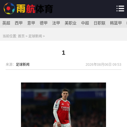
英超
西甲
意甲
德甲
法甲
美职业
中超
日职联
韩篮甲
当前位置:
首页
>
足球新闻
>
1
来源：
足球新闻
2026年08月06日 09:53