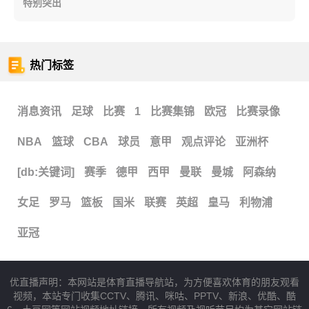
特别突出
热门标签
消息资讯
足球
比赛
1
比赛集锦
欧冠
比赛录像
NBA
篮球
CBA
球员
意甲
观点评论
亚洲杯
[db:关键词]
赛季
德甲
西甲
曼联
曼城
阿森纳
女足
罗马
篮板
国米
联赛
英超
皇马
利物浦
亚冠
优直播声明：本网站是体育直播导航站，为方便喜欢体育的朋友观看
视频，本站专门收集CCTV、腾讯、咪咕、PPTV、新浪、优酷、酷