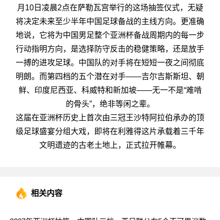
月10日凌晨2点在萨勒瓦宫举行的这场抽签仪式，无疑
将决定未来至少半年中国足球备战的主线方向。更准确
地说，它将为中国男足整个亚洲杯备战周期内的每一步
行动指明方向，是选择防守反击的稳健策略，还是放手
一搏的进攻足球。中国队的对手将在短短一夜之间彻底
明朗。而第四档的五个潜在对手——吉尔吉斯斯坦、朝
鲜、印度尼西亚、科威特和新加坡——无一不是“难啃
的骨头”，绝非等闲之辈。
这届在亚洲杯历史上首次由三冠王沙特阿拉伯承办的顶
级足球盛宴分组大戏，即将在利雅得这片承载着三千年
文明遗迹的古老土地上，正式拉开帷幕。
相关内容