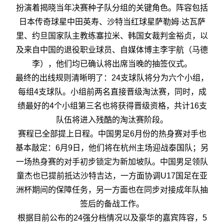
扮演着揭晓当年决赛种子队分组的关键角色。阵容包括
日本传奇球星中田英寿、沙特当红球星萨勒姆·达瓦萨
里、约旦国家队主教练塞拉米、韩国女裁判金裕贞，以
及来自中国的退役职业球员、自媒体博主李宇航（马德
李），他们均已确认将出席当晚的抽签仪式。
最终的出线规则清晰明了：24支球队将分为六个小组，
每组4支球队。小组前两名直接晋级淘汰赛，同时，成
绩最好的4个小组第三名也将获得晋级资格，共计16支
队伍将进入残酷的淘汰赛阶段。
赛程已全部提上日程。中国男足6月份的热身赛对手也
基本敲定：6月9日，他们将在杭州主场迎战泰国队；另
一场热身赛的对手初步锁定为新加坡队。中国男足领队
童杰也已提前抵达沙特吉达，一方面协调U17国足在亚
洲杯期间的保障任务，另一方面也在同步对接成年队抽
签后的备战工作。
根据目前公布的24强分档情况以及豪华的嘉宾阵容，5