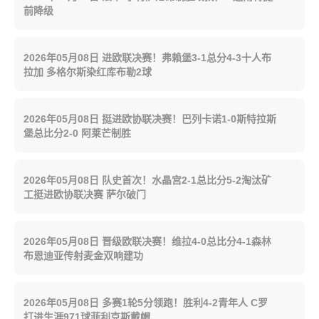
前降级
2026年05月08日 进欧联决赛！弗赖堡3-1总分4-3十人布
拉加 多格尔斯染红库布勒2球
2026年05月08日 挺进欧协联决赛！巴列卡诺1-0斯特拉斯
堡总比分2-0 阿莱芒制胜
2026年05月08日 队史首次！水晶宫2-1总比分5-2淘汰矿
工挺进欧协联决赛 萨尔破门
2026年05月08日 晋级欧联决赛！维拉4-0总比分4-1森林
布恩迪亚传射麦金双响建功
2026年05月08日 多赛1轮5分领跑！胜利4-2青年人 C罗
打进生涯971球菲利克斯戴帽