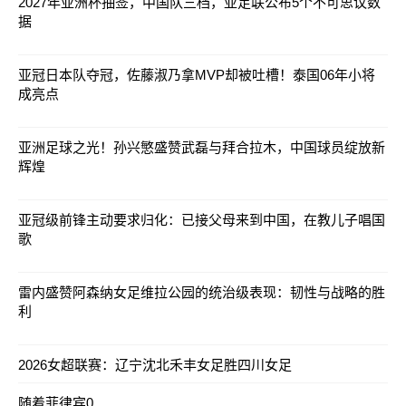
2027年亚洲杯抽签，中国队三档，亚足联公布5个不可思议数
据
亚冠日本队夺冠，佐藤淑乃拿MVP却被吐槽！泰国06年小将
成亮点
亚洲足球之光！孙兴慜盛赞武磊与拜合拉木，中国球员绽放新
辉煌
亚冠级前锋主动要求归化：已接父母来到中国，在教儿子唱国
歌
雷内盛赞阿森纳女足维拉公园的统治级表现：韧性与战略的胜
利
2026女超联赛：辽宁沈北禾丰女足胜四川女足
随着菲律宾0