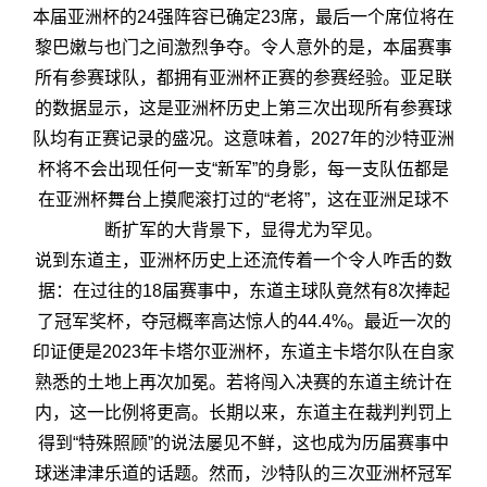
本届亚洲杯的24强阵容已确定23席，最后一个席位将在
黎巴嫩与也门之间激烈争夺。令人意外的是，本届赛事
所有参赛球队，都拥有亚洲杯正赛的参赛经验。亚足联
的数据显示，这是亚洲杯历史上第三次出现所有参赛球
队均有正赛记录的盛况。这意味着，2027年的沙特亚洲
杯将不会出现任何一支“新军”的身影，每一支队伍都是
在亚洲杯舞台上摸爬滚打过的“老将”，这在亚洲足球不
断扩军的大背景下，显得尤为罕见。
说到东道主，亚洲杯历史上还流传着一个令人咋舌的数
据：在过往的18届赛事中，东道主球队竟然有8次捧起
了冠军奖杯，夺冠概率高达惊人的44.4%。最近一次的
印证便是2023年卡塔尔亚洲杯，东道主卡塔尔队在自家
熟悉的土地上再次加冕。若将闯入决赛的东道主统计在
内，这一比例将更高。长期以来，东道主在裁判判罚上
得到“特殊照顾”的说法屡见不鲜，这也成为历届赛事中
球迷津津乐道的话题。然而，沙特队的三次亚洲杯冠军