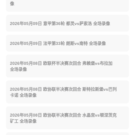
像
2026年05月09日 意甲第36轮 都灵vs萨索洛 全场录像
2026年05月09日 法甲第33轮 朗斯vs南特 全场录像
2026年05月08日 欧联杯半决赛次回合 弗赖堡vs布拉加
全场录像
2026年05月08日 欧协联半决赛次回合 斯特拉斯堡vs巴列
卡诺 全场录像
2026年05月08日 欧协联半决赛次回合 水晶宫vs顿涅茨克
矿工 全场录像