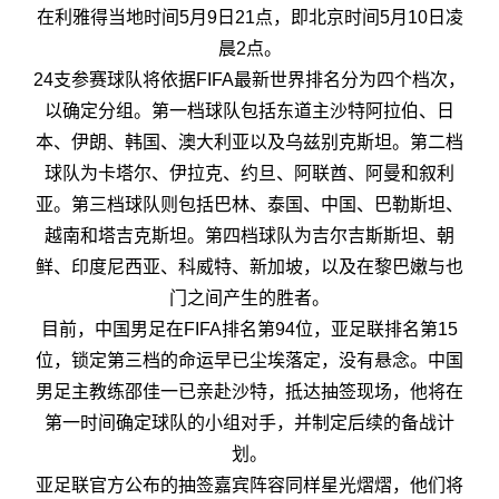
在利雅得当地时间5月9日21点，即北京时间5月10日凌
晨2点。
24支参赛球队将依据FIFA最新世界排名分为四个档次，
以确定分组。第一档球队包括东道主沙特阿拉伯、日
本、伊朗、韩国、澳大利亚以及乌兹别克斯坦。第二档
球队为卡塔尔、伊拉克、约旦、阿联酋、阿曼和叙利
亚。第三档球队则包括巴林、泰国、中国、巴勒斯坦、
越南和塔吉克斯坦。第四档球队为吉尔吉斯斯坦、朝
鲜、印度尼西亚、科威特、新加坡，以及在黎巴嫩与也
门之间产生的胜者。
目前，中国男足在FIFA排名第94位，亚足联排名第15
位，锁定第三档的命运早已尘埃落定，没有悬念。中国
男足主教练邵佳一已亲赴沙特，抵达抽签现场，他将在
第一时间确定球队的小组对手，并制定后续的备战计
划。
亚足联官方公布的抽签嘉宾阵容同样星光熠熠，他们将