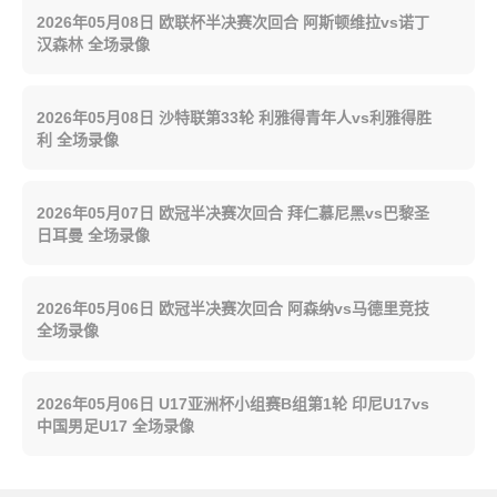
2026年05月08日 欧联杯半决赛次回合 阿斯顿维拉vs诺丁
汉森林 全场录像
2026年05月08日 沙特联第33轮 利雅得青年人vs利雅得胜
利 全场录像
2026年05月07日 欧冠半决赛次回合 拜仁慕尼黑vs巴黎圣
日耳曼 全场录像
2026年05月06日 欧冠半决赛次回合 阿森纳vs马德里竞技
全场录像
2026年05月06日 U17亚洲杯小组赛B组第1轮 印尼U17vs
中国男足U17 全场录像