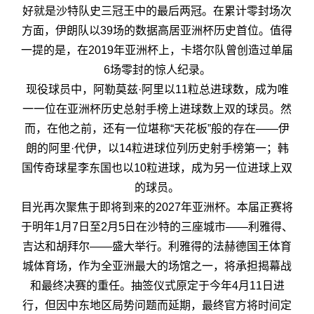
好就是沙特队史三冠王中的最后两冠。在累计零封场次
方面，伊朗队以39场的数据高居亚洲杯历史首位。值得
一提的是，在2019年亚洲杯上，卡塔尔队曾创造过单届
6场零封的惊人纪录。
现役球员中，阿勒莫兹·阿里以11粒总进球数，成为唯
一一位在亚洲杯历史总射手榜上进球数上双的球员。然
而，在他之前，还有一位堪称“天花板”般的存在——伊
朗的阿里·代伊，以14粒进球位列历史射手榜第一；韩
国传奇球星李东国也以10粒进球，成为另一位进球上双
的球员。
目光再次聚焦于即将到来的2027年亚洲杯。本届正赛将
于明年1月7日至2月5日在沙特的三座城市——利雅得、
吉达和胡拜尔——盛大举行。利雅得的法赫德国王体育
城体育场，作为全亚洲最大的场馆之一，将承担揭幕战
和最终决赛的重任。抽签仪式原定于今年4月11日进
行，但因中东地区局势问题而延期，最终官方将时间定