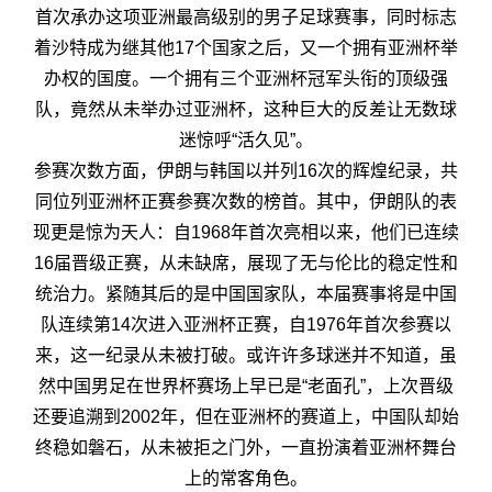
首次承办这项亚洲最高级别的男子足球赛事，同时标志
着沙特成为继其他17个国家之后，又一个拥有亚洲杯举
办权的国度。一个拥有三个亚洲杯冠军头衔的顶级强
队，竟然从未举办过亚洲杯，这种巨大的反差让无数球
迷惊呼“活久见”。
参赛次数方面，伊朗与韩国以并列16次的辉煌纪录，共
同位列亚洲杯正赛参赛次数的榜首。其中，伊朗队的表
现更是惊为天人：自1968年首次亮相以来，他们已连续
16届晋级正赛，从未缺席，展现了无与伦比的稳定性和
统治力。紧随其后的是中国国家队，本届赛事将是中国
队连续第14次进入亚洲杯正赛，自1976年首次参赛以
来，这一纪录从未被打破。或许许多球迷并不知道，虽
然中国男足在世界杯赛场上早已是“老面孔”，上次晋级
还要追溯到2002年，但在亚洲杯的赛道上，中国队却始
终稳如磐石，从未被拒之门外，一直扮演着亚洲杯舞台
上的常客角色。